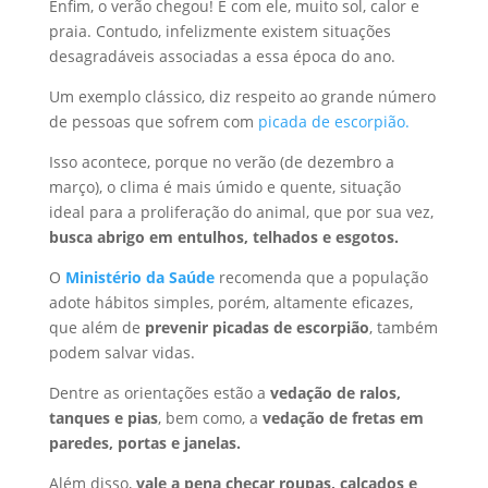
Enfim, o verão chegou! E com ele, muito sol, calor e
praia. Contudo, infelizmente existem situações
desagradáveis associadas a essa época do ano.
Um exemplo clássico, diz respeito ao grande número
de pessoas que sofrem com
picada de escorpião.
Isso acontece, porque no verão (de dezembro a
março), o clima é mais úmido e quente, situação
ideal para a proliferação do animal, que por sua vez,
busca abrigo em entulhos, telhados e esgotos.
O
Ministério da Saúde
recomenda que a população
adote hábitos simples, porém, altamente eficazes,
que além de
prevenir picadas de escorpião
, também
podem salvar vidas.
Dentre as orientações estão a
vedação de ralos,
tanques e pias
, bem como, a
vedação de fretas em
paredes, portas e janelas.
Além disso,
vale a pena checar roupas, calçados e