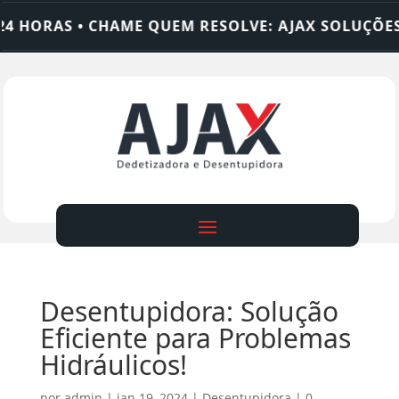
HORAS • CHAME QUEM RESOLVE: AJAX SOLUÇÕES
Desentupidora: Solução
Eficiente para Problemas
Hidráulicos!
por
admin
|
jan 19, 2024
|
Desentupidora
|
0