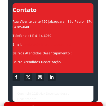
Contato
Rua Vicente Leite 120 Jabaquara - São Paulo - SP,
04385-040
Telefone: (11) 4114-6060
Email:
contato@ajaxsolucoes.com.br
Bairros Atendidos Desentupimento :
Bairro Atendidos Dedetização
Copyright 2025 Ajax Desentupidora e
Dedetizadora.