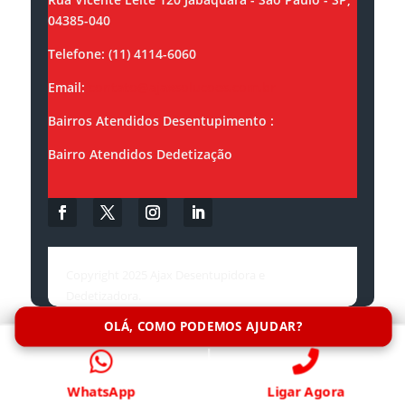
04385-040
Telefone: (11) 4114-6060
Email:
contato@ajaxsolucoes.com.br
Bairros Atendidos Desentupimento :
Bairro Atendidos Dedetização
Copyright 2025 Ajax Desentupidora e
Dedetizadora.
OLÁ, COMO PODEMOS AJUDAR?
WhatsApp
Ligar Agora