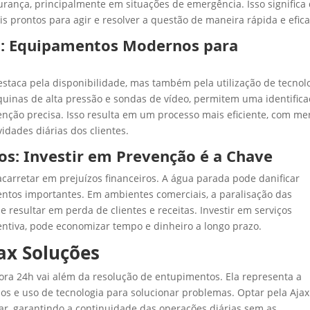
rança, principalmente em situações de emergência. Isso significa 
s prontos para agir e resolver a questão de maneira rápida e efica
a: Equipamentos Modernos para
estaca pela disponibilidade, mas também pela utilização de tecnol
nas de alta pressão e sondas de vídeo, permitem uma identifica
nção precisa. Isso resulta em um processo mais eficiente, com m
idades diárias dos clientes.
ros: Investir em Prevenção é a Chave
carretar em prejuízos financeiros. A água parada pode danificar
ntos importantes. Em ambientes comerciais, a paralisação das
 resultar em perda de clientes e receitas. Investir em serviços
tiva, pode economizar tempo e dinheiro a longo prazo.
ax Soluções
ra 24h vai além da resolução de entupimentos. Ela representa a
os e uso de tecnologia para solucionar problemas. Optar pela Ajax
ar, garantindo a continuidade das operações diárias sem as