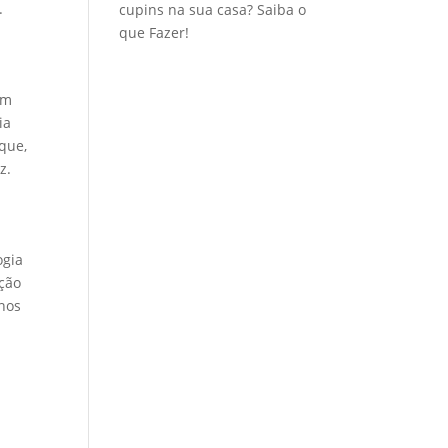
.
cupins na sua casa? Saiba o
que Fazer!
ém
ia
que,
z.
ogia
ção
enos