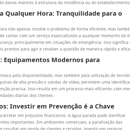
ndo danos maiores à estrutura da residência ou do estabelecimento
a Qualquer Hora: Tranquilidade para o
dora não apenas resolve o problema de forma eficiente, mas tamb
pode contar com um serviço especializado a qualquer momento do d
rança, principalmente em situações de emergência. Isso significa 
s prontos para agir e resolver a questão de maneira rápida e efica
a: Equipamentos Modernos para
estaca pela disponibilidade, mas também pela utilização de tecnol
nas de alta pressão e sondas de vídeo, permitem uma identifica
nção precisa. Isso resulta em um processo mais eficiente, com m
idades diárias dos clientes.
ros: Investir em Prevenção é a Chave
carretar em prejuízos financeiros. A água parada pode danificar
ntos importantes. Em ambientes comerciais, a paralisação das
 resultar em perda de clientes e receitas. Investir em serviços