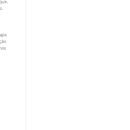
que,
z.
ogia
ção
enos