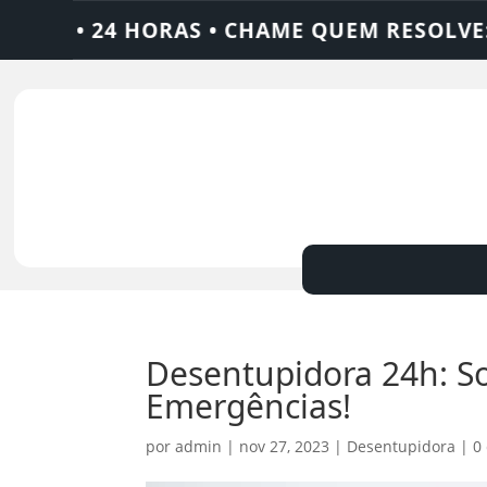
24 HORAS • CHAME QUEM RESOLVE: AJAX S
Desentupidora 24h: S
Emergências!
por
admin
|
nov 27, 2023
|
Desentupidora
|
0