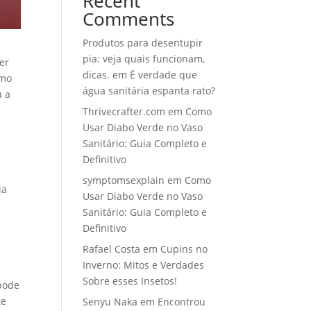
Recent
Comments
Produtos para desentupir
pia: veja quais funcionam,
er
dicas.
em
É verdade que
omo
água sanitária espanta rato?
a a
Thrivecrafter.com
em
Como
Usar Diabo Verde no Vaso
Sanitário: Guia Completo e
Definitivo
symptomsexplain
em
Como
ia
Usar Diabo Verde no Vaso
Sanitário: Guia Completo e
Definitivo
Rafael Costa
em
Cupins no
Inverno: Mitos e Verdades
Sobre esses Insetos!
 pode
te
Senyu Naka
em
Encontrou