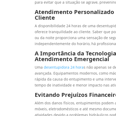
para evitar que a situação se agrave, preveni
Atendimento Personalizado 
Cliente
A disponibilidade 24 horas de uma desentupi
oferece tranquilidade ao cliente. Saber que 
ou da noite proporciona uma sensação de segu
independentemente do horário, há profissionai
A Importância da Tecnologi
Atendimento Emergencial
Uma
desentupidora 24 hora
s não apenas se d
avançada. Equipamentos modernos, como máqui
rápida da causa do entupimento e uma interve
tempo de inatividade e menor impacto nas ativ
Evitando Prejuízos Financei
Além dos danos físicos, entupimentos podem a
móveis, eletrodomésticos e até mesmo docume
atividades devido a problemas hidráulicos pode