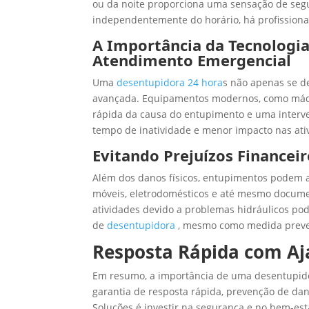
ou da noite proporciona uma sensação de segu
independentemente do horário, há profissionai
A Importância da Tecnologi
Atendimento Emergencial
Uma
desentupidora 24 hora
s não apenas se d
avançada. Equipamentos modernos, como máqui
rápida da causa do entupimento e uma interve
tempo de inatividade e menor impacto nas ativ
Evitando Prejuízos Financei
Além dos danos físicos, entupimentos podem a
móveis, eletrodomésticos e até mesmo docume
atividades devido a problemas hidráulicos pode
de
desentupidora
, mesmo como medida preven
Resposta Rápida com Aj
Em resumo, a importância de uma desentupido
garantia de resposta rápida, prevenção de dan
Soluções é investir na segurança e no bem-est