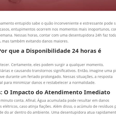
namento entupido sabe o quão inconveniente e estressante pode s
 casos, entupimentos ocorrem nos momentos mais inoportunos, c
e semana. Nessas horas, contar com uma desentupidora 24h faz tod
to, mas também evitando danos maiores.
r que a Disponibilidade 24 horas é
tecer. Certamente, eles podem surgir a qualquer momento,
iárias e causando transtornos significativos. Então, imagine uma p
e durante um feriado prolongado. Nessas situações, a resposta
al para minimizar danos e restabelecer a normalidade.
s: O Impacto do Atendimento Imediato
inuto conta. Afinal, Água acumulada pode resultar em danos
s elétricos, caso atinja fiações. Além disso, o acúmulo de resíduos
dade do ar dentro do ambiente. Uma desentupidora atua rapidamen