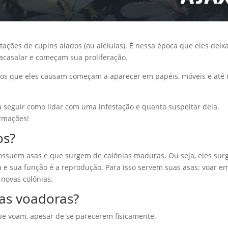
tações de cupins alados (ou aleluias). É nessa época que eles dei
 acasalar e começam sua proliferação.
gos que eles causam começam a aparecer em papéis, móveis e até 
a seguir como lidar com uma infestação e quanto suspeitar dela.
ormações!
os?
possuem asas e que surgem de colônias maduras. Ou seja, eles su
a e sua função é a reprodução. Para isso servem suas asas: voar e
 novas colônias.
as voadoras?
ue voam, apesar de se parecerem fisicamente.