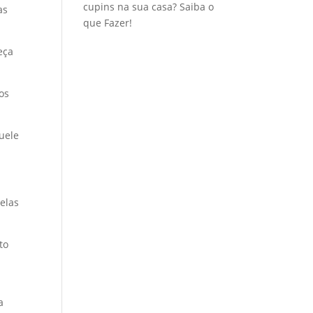
cupins na sua casa? Saiba o
as
que Fazer!
eça
os
uele
elas
to
a