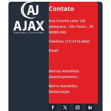
Contato
Rua Vicente Leite 120
Jabaquara - São Paulo - SP,
04385-040
Telefone: (11) 4114-6060
Email:
contato@ajaxsolucoes.com.
br
Bairros Atendidos
Desentupimento :
Bairro Atendidos
Dedetização