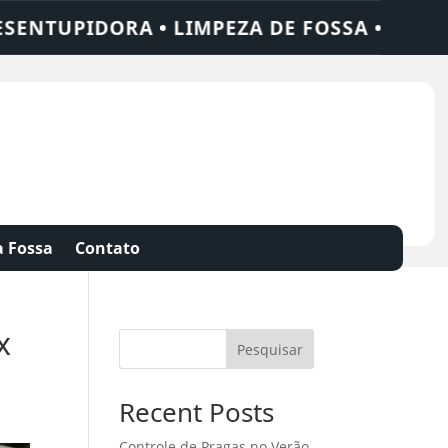
ORA • LIMPEZA DE FOSSA • 24 HORAS • C
 Fossa
Contato
x
Pesquisar
Recent Posts
Controle de Pragas no Verão