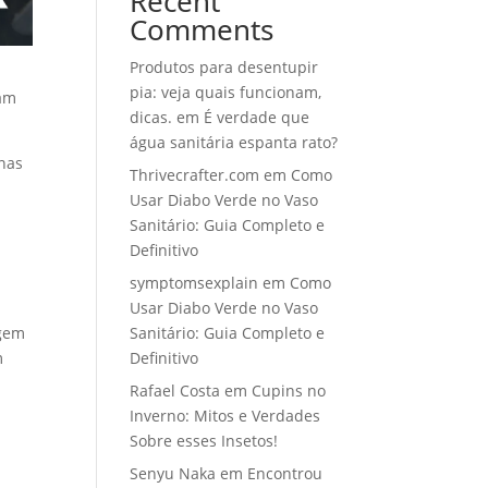
Recent
Comments
Produtos para desentupir
pia: veja quais funcionam,
xam
dicas.
em
É verdade que
água sanitária espanta rato?
nas
Thrivecrafter.com
em
Como
Usar Diabo Verde no Vaso
Sanitário: Guia Completo e
Definitivo
symptomsexplain
em
Como
Usar Diabo Verde no Vaso
rgem
Sanitário: Guia Completo e
m
Definitivo
Rafael Costa
em
Cupins no
Inverno: Mitos e Verdades
Sobre esses Insetos!
Senyu Naka
em
Encontrou