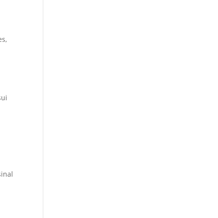
es,
sui
inal