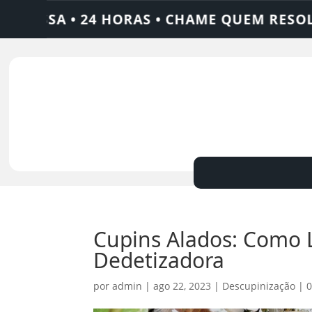
• 24 HORAS • CHAME QUEM RESOLVE: AJAX
Cupins Alados: Como L
Dedetizadora
por
admin
|
ago 22, 2023
|
Descupinização
|
0