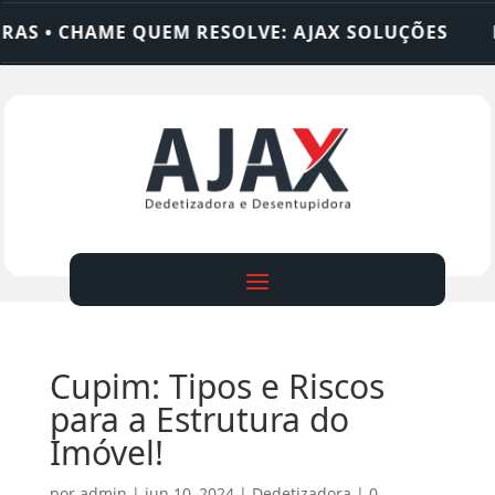
• CHAME QUEM RESOLVE: AJAX SOLUÇÕES
DEDET
Cupim: Tipos e Riscos
para a Estrutura do
Imóvel!
por
admin
|
jun 10, 2024
|
Dedetizadora
|
0