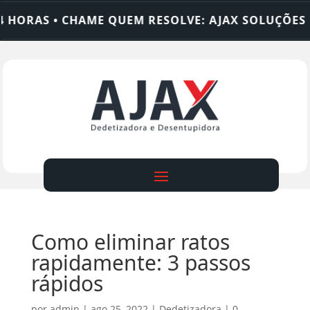
ORAS • CHAME QUEM RESOLVE: AJAX SOLUÇÕES
Como eliminar ratos
rapidamente: 3 passos
rápidos
por
admin
|
ago 25, 2022
|
Dedetizadora
|
0