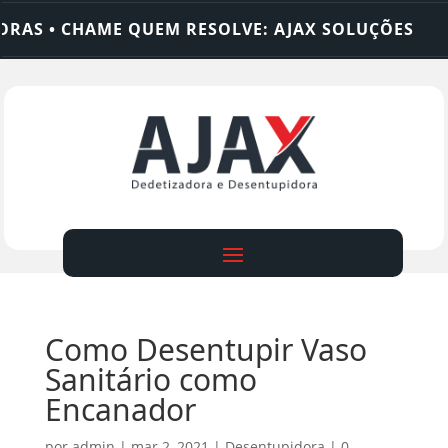
• CHAME QUEM RESOLVE: AJAX SOLUÇÕES
DEDET
Como Desentupir Vaso
Sanitário como
Encanador
por
admin
|
mar 2, 2021
|
Desentupidora
|
0