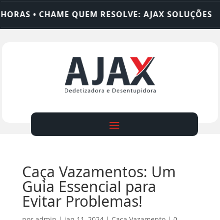
RAS • CHAME QUEM RESOLVE: AJAX SOLUÇÕES
D
Caça Vazamentos: Um
Guia Essencial para
Evitar Problemas!
por
admin
|
jan 11, 2024
|
Caça Vazamento
|
0