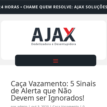
HORAS • CHAME QUEM RESOLVE: AJAX SOLUÇÕES
Caça Vazamento: 5 Sinais
de Alerta que Não
Devem ser Ignorados!
por
admin
|
out 3, 2023
|
Caça Vazamento
|
0