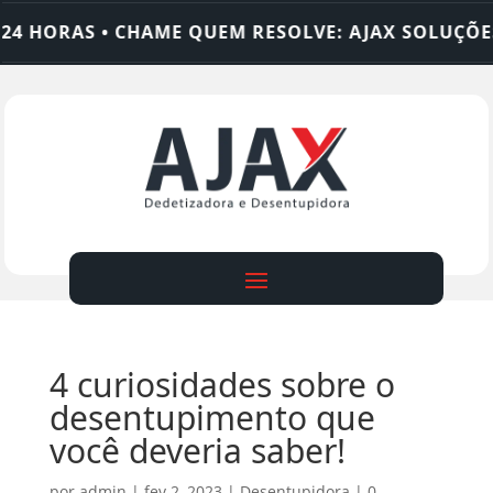
 HORAS • CHAME QUEM RESOLVE: AJAX SOLUÇÕES
4 curiosidades sobre o
desentupimento que
você deveria saber!
por
admin
|
fev 2, 2023
|
Desentupidora
|
0