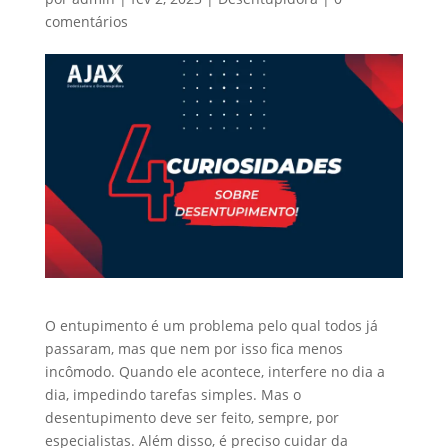
comentários
O entupimento é um problema pelo qual todos já
passaram, mas que nem por isso fica menos
incômodo. Quando ele acontece, interfere no dia a
dia, impedindo tarefas simples. Mas o
desentupimento deve ser feito, sempre, por
especialistas. Além disso, é preciso cuidar da