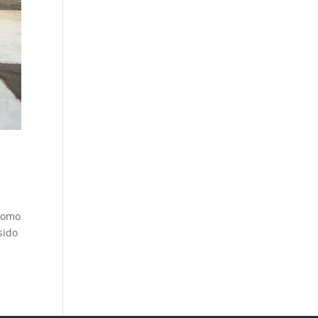
 como
sido