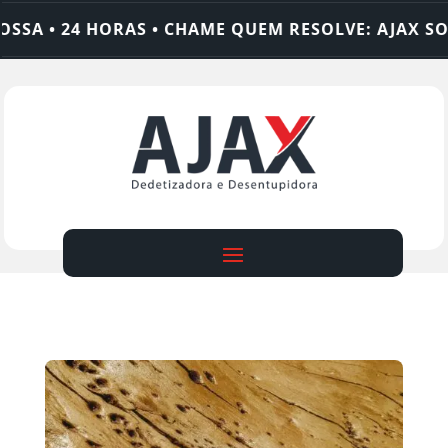
SA • 24 HORAS • CHAME QUEM RESOLVE: AJAX SOL