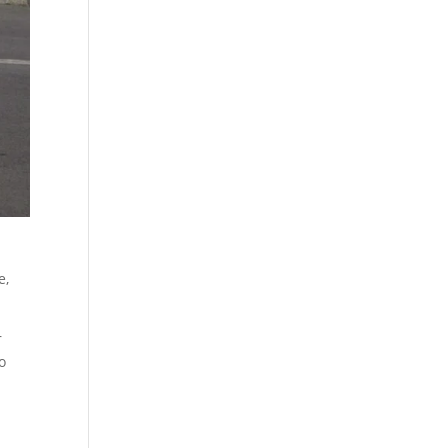
e,
r
o