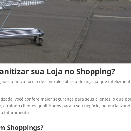
anitizar sua Loja no Shopping?
ção é a única forma de controle sobre a doença, já que infelizment
nitizada, você confere maior segurança para seus clientes, o que po
 atraindo clientes qualificados para o seu negócio, potencializand
 o faturamento.
em Shoppings?