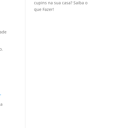
cupins na sua casa? Saiba o
que Fazer!
dade
o.
o
.
ia