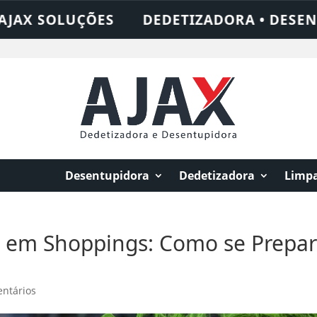
ES
DEDETIZADORA • DESENTUPIDORA • L
Desentupidora
Dedetizadora
Limpa
a em Shoppings: Como se Prepar
entários