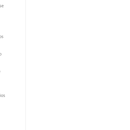
se
os
o
e
ios