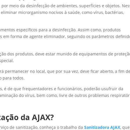
ta por meio da desinfecção de ambientes, superfícies e objetos. Nes
e eliminar microrganismo nocivos à saúde, como vírus, bactérias,
pamentos específicos para a desinfecção. Assim como, produtos
dos em forma de agente eliminador, seguindo os parâmetros definid
icação dos produtos, deve estar munido de equipamentos de proteçã
special.
á permanecer no local, que por sua vez, deve ficar aberto, a fim d
o para todos.
, é de que frequentadores e funcionários, poderão usufruir da
taminação do vírus, bem como, livre de outros problemas respiratór
zação da AJAX?
rviço de sanitização, conheça o trabalho da
Sanitizadora AJAX
, que