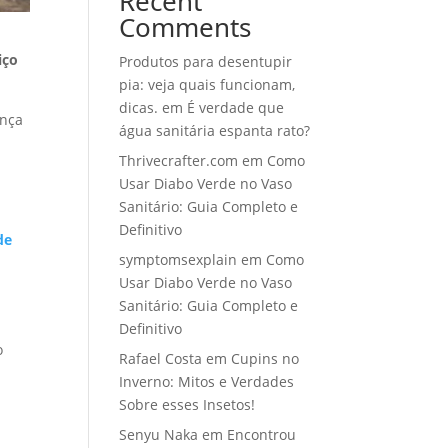
Recent
Comments
iço
Produtos para desentupir
pia: veja quais funcionam,
dicas.
em
É verdade que
ença
água sanitária espanta rato?
Thrivecrafter.com
em
Como
Usar Diabo Verde no Vaso
Sanitário: Guia Completo e
Definitivo
de
symptomsexplain
em
Como
Usar Diabo Verde no Vaso
Sanitário: Guia Completo e
Definitivo
o
Rafael Costa
em
Cupins no
Inverno: Mitos e Verdades
Sobre esses Insetos!
u
Senyu Naka
em
Encontrou