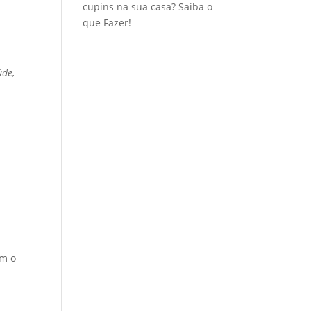
cupins na sua casa? Saiba o
que Fazer!
úde,
em o