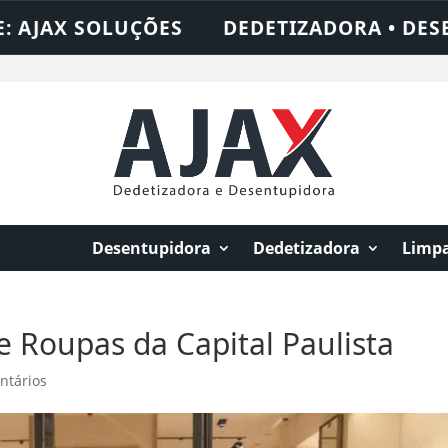
ÇÕES
DEDETIZADORA • DESENTUPIDORA •
Desentupidora
Dedetizadora
Limpa
e Roupas da Capital Paulista
ntários