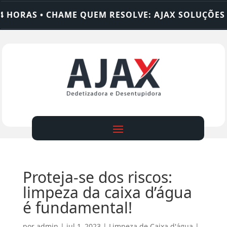
ORAS • CHAME QUEM RESOLVE: AJAX SOLUÇÕES
Proteja-se dos riscos:
limpeza da caixa d’água
é fundamental!
por
admin
|
jul 1, 2023
|
Limpeza de Caixa d'água
|