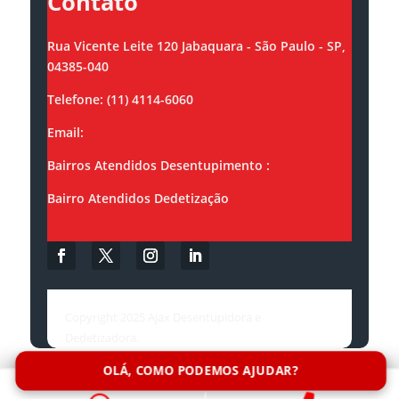
Contato
Rua Vicente Leite 120 Jabaquara - São Paulo - SP,
04385-040
Telefone: (11) 4114-6060
Email:
contato@ajaxsolucoes.com.br
Bairros Atendidos Desentupimento :
Bairro Atendidos Dedetização
Copyright 2025 Ajax Desentupidora e
Dedetizadora.
OLÁ, COMO PODEMOS AJUDAR?