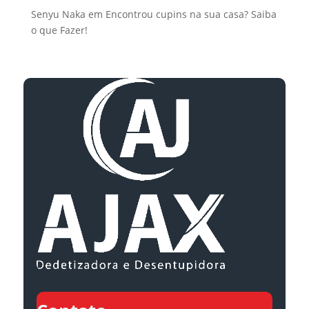
Senyu Naka
em
Encontrou cupins na sua casa? Saiba
o que Fazer!