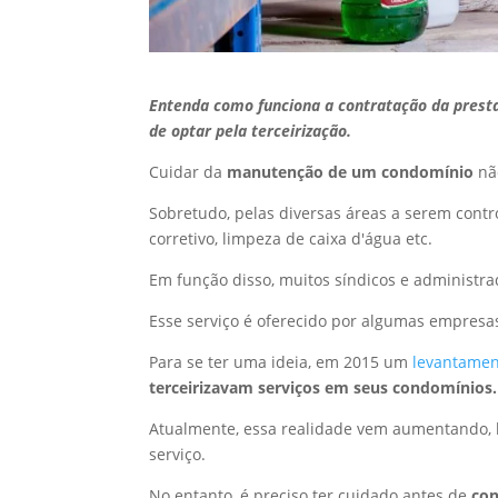
Entenda como funciona a contratação da presta
de optar pela terceirização.
Cuidar da
manutenção de um condomínio
nã
Sobretudo, pelas diversas áreas a serem cont
corretivo, limpeza de caixa d'água etc.
Em função disso, muitos síndicos e administr
Esse serviço é oferecido por algumas empresas
Para se ter uma ideia, em 2015 um
levantament
terceirizavam serviços em seus condomínios.
Atualmente, essa realidade vem aumentando, 
serviço.
No entanto, é preciso ter cuidado antes de
con