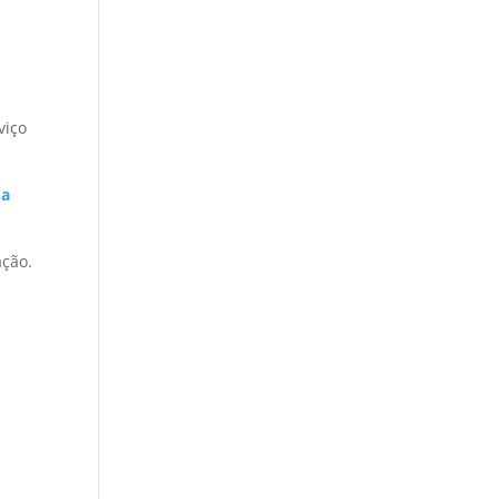
viço
ma
ação.