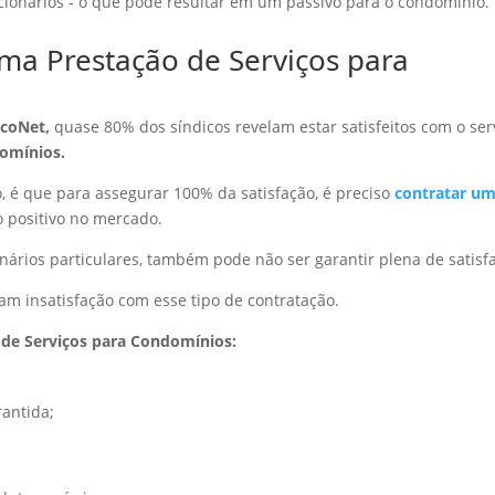
cionários - o que pode resultar em um passivo para o condomínio.
ma Prestação de Serviços para
icoNet,
quase 80% dos síndicos revelam estar satisfeitos com o ser
omínios.
o, é que para assegurar 100% da satisfação, é preciso
contratar u
o positivo no mercado.
onários particulares, também pode não ser garantir plena de satisf
tam insatisfação com esse tipo de contratação.
de Serviços para Condomínios:
rantida;