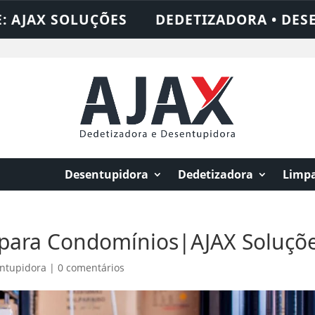
UÇÕES
DEDETIZADORA • DESENTUPIDORA 
Desentupidora
Dedetizadora
Limpa
s para Condomínios|AJAX Soluçõ
ntupidora
|
0 comentários