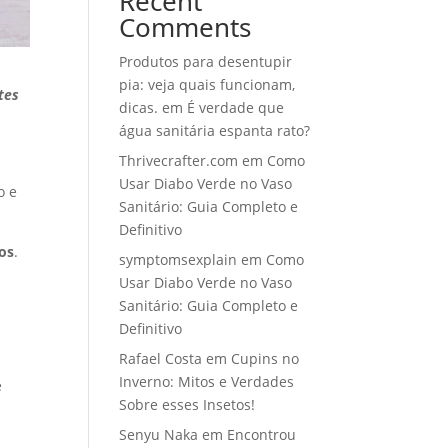
Recent
Comments
Produtos para desentupir
pia: veja quais funcionam,
tes
dicas.
em
É verdade que
água sanitária espanta rato?
Thrivecrafter.com
em
Como
Usar Diabo Verde no Vaso
o e
Sanitário: Guia Completo e
Definitivo
os
.
symptomsexplain
em
Como
Usar Diabo Verde no Vaso
Sanitário: Guia Completo e
á
Definitivo
Rafael Costa
em
Cupins no
Inverno: Mitos e Verdades
e
Sobre esses Insetos!
Senyu Naka
em
Encontrou