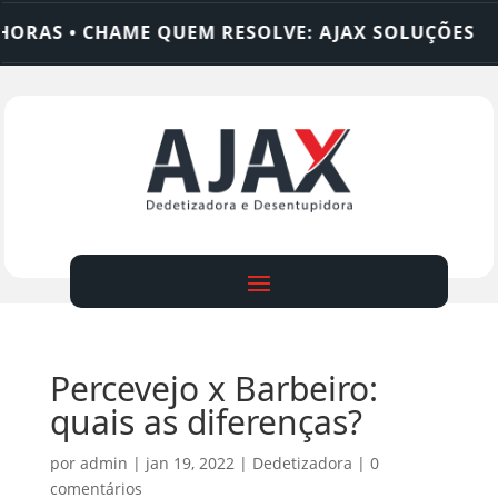
AS • CHAME QUEM RESOLVE: AJAX SOLUÇÕES
DED
Percevejo x Barbeiro:
quais as diferenças?
por
admin
|
jan 19, 2022
|
Dedetizadora
|
0
comentários