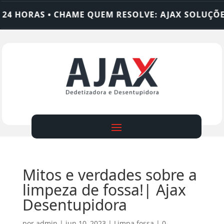
 HORAS • CHAME QUEM RESOLVE: AJAX SOLUÇÕES
Mitos e verdades sobre a
limpeza de fossa!| Ajax
Desentupidora
por
admin
|
jun 10, 2023
|
Limpa fossa
|
0