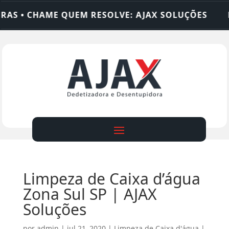
 CHAME QUEM RESOLVE: AJAX SOLUÇÕES
DEDETI
Limpeza de Caixa d’água
Zona Sul SP | AJAX
Soluções
por
admin
|
jul 21, 2020
|
Limpeza de Caixa d'água
|