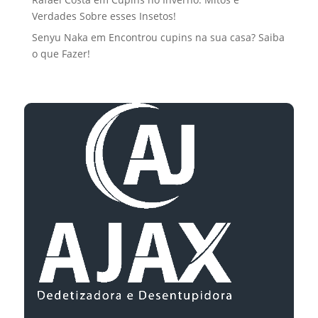
Verdades Sobre esses Insetos!
Senyu Naka
em
Encontrou cupins na sua casa? Saiba
o que Fazer!