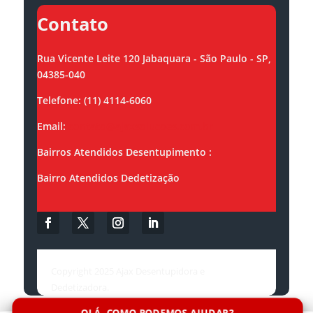
Contato
Rua Vicente Leite 120 Jabaquara - São Paulo - SP,
04385-040
Telefone: (11) 4114-6060
Email:
contato@ajaxsolucoes.com.br
Bairros Atendidos Desentupimento :
Bairro Atendidos Dedetização
Copyright 2025 Ajax Desentupidora e
Dedetizadora.
OLÁ, COMO PODEMOS AJUDAR?