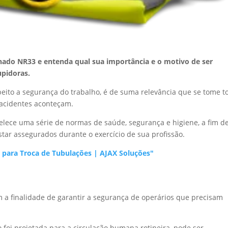
nado NR33 e entenda qual sua importância e o motivo de ser
upidoras.
ito a segurança do trabalho, é de suma relevância que se tome t
 acidentes aconteçam.
elece uma série de normas de saúde, segurança e higiene, a fim d
tar assegurados durante o exercício de sua profissão.
 para Troca de Tubulações | AJAX Soluções"
a finalidade de garantir a segurança de operários que precisam
ão foi projetada para a circulação humana rotineira, pode ser