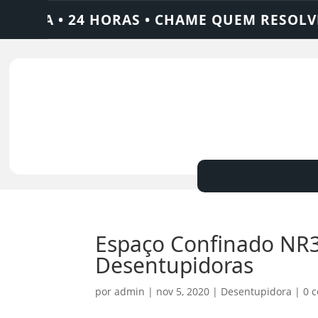
4 HORAS • CHAME QUEM RESOLVE: AJAX SO
Espaço Confinado NR33
Desentupidoras
por
admin
|
nov 5, 2020
|
Desentupidora
|
0 