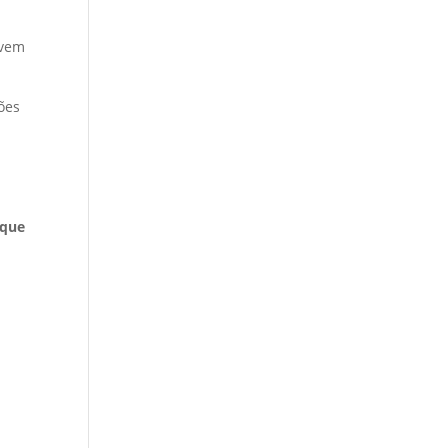
evem
ões
 que