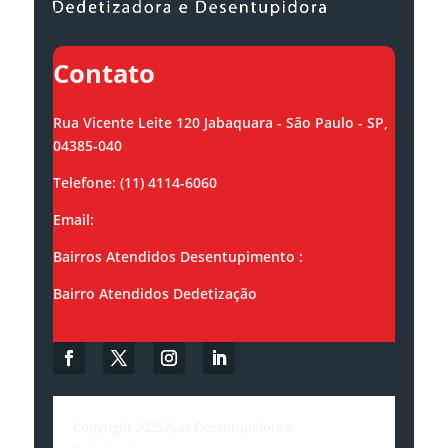
Contato
Rua Vicente Leite 120 Jabaquara - São Paulo - SP,
04385-040
Telefone: (11) 4114-6060
Email:
contato@ajaxsolucoes.com.br
Bairros Atendidos Desentupimento :
Bairro Atendidos Dedetização
Copyright 2025 Ajax Desentupidora e