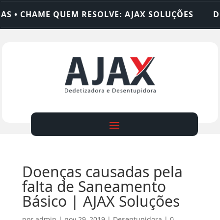
CHAME QUEM RESOLVE: AJAX SOLUÇÕES
DEDETIZ
Doenças causadas pela
falta de Saneamento
Básico | AJAX Soluções
por
admin
|
nov 29, 2019
|
Desentupidora
|
0