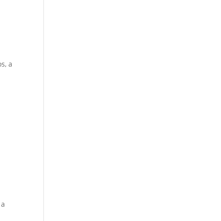
s, a
 a