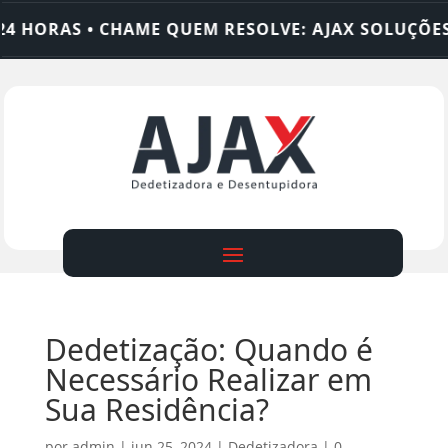
ORAS • CHAME QUEM RESOLVE: AJAX SOLUÇÕES
Dedetização: Quando é
Necessário Realizar em
Sua Residência?
por
admin
|
jun 25, 2024
|
Dedetizadora
|
0