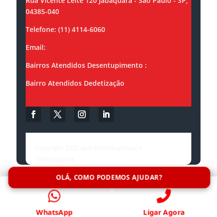
Rua Vicente Leite 120 Jabaquara - São Paulo - SP,
04385-040
Telefone: (11) 4114-6060
Email:
contato@ajaxsolucoes.com.br
Bairros Atendidos Desentupimento :
Bairro Atendidos Dedetização
Copyright 2025 Ajax Desentupidora e
Dedetizadora.
OLÁ, COMO PODEMOS AJUDAR?
WhatsApp
Ligar Agora