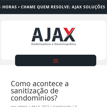
ORAS • CHAME QUEM RESOLVE: AJAX SOLUÇÕES
D
Como acontece a
sanitização de
condomínios?
por
admin
|
dez 5, 2022
|
Sanitização
|
0