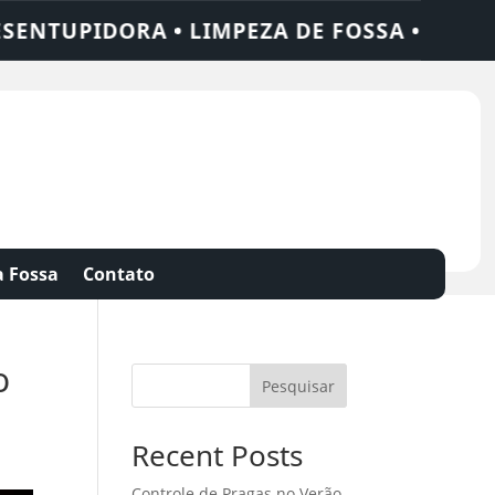
ORA • LIMPEZA DE FOSSA • 24 HORAS • C
 Fossa
Contato
o
Pesquisar
Recent Posts
Controle de Pragas no Verão