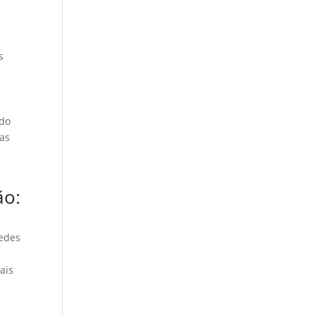
s
odo
has
ão:
r
Aedes
ais