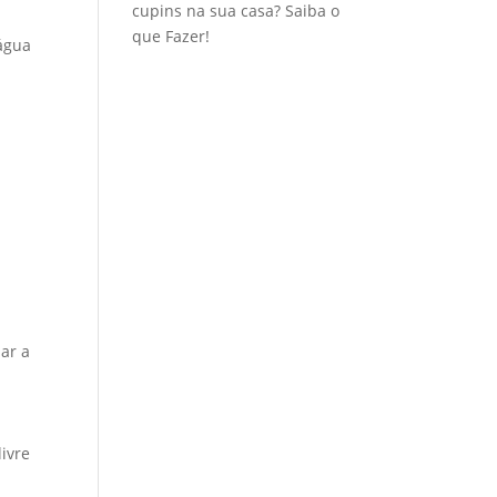
cupins na sua casa? Saiba o
que Fazer!
 água
ar a
ivre