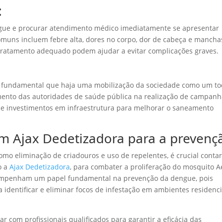
:
engue e procurar atendimento médico imediatamente se apresentar
comuns incluem febre alta, dores no corpo, dor de cabeça e mancha
 tratamento adequado podem ajudar a evitar complicações graves.
é fundamental que haja uma mobilização da sociedade como um t
imento das autoridades de saúde pública na realização de campan
r e investimentos em infraestrutura para melhorar o saneamento
m Ajax Dedetizadora para a prevenç
mo eliminação de criadouros e uso de repelentes, é crucial conta
o a
Ajax Dedetizadora
, para combater a proliferação do mosquito 
sempenham um papel fundamental na prevenção da dengue, pois
 identificar e eliminar focos de infestação em ambientes residenci
r com profissionais qualificados para garantir a eficácia das