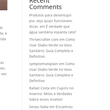
Recent
Comments
Produtos para desentupir
pia: veja quais funcionam,
dicas.
em
É verdade que
de
água sanitária espanta rato?
e, é
tida
Thrivecrafter.com
em
Como
Usar Diabo Verde no Vaso
Sanitário: Guia Completo e
Definitivo
mas
symptomsexplain
em
Como
ves,
Usar Diabo Verde no Vaso
 vez
Sanitário: Guia Completo e
Definitivo
Rafael Costa
em
Cupins no
Inverno: Mitos e Verdades
Sobre esses Insetos!
Senyu Naka
em
Encontrou