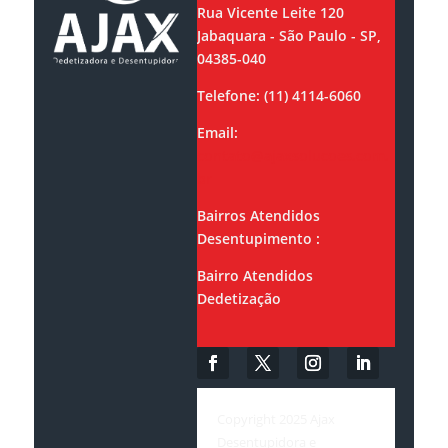
Rua Vicente Leite 120
Jabaquara - São Paulo - SP,
04385-040
Telefone: (11) 4114-6060
Email:
contato@ajaxsolucoes.com.
br
Bairros Atendidos
Desentupimento :
Bairro Atendidos
Dedetização
Copyright 2025 Ajax
Desentupidora e