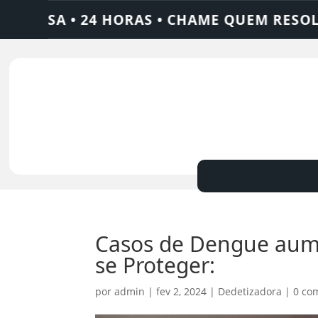
• 24 HORAS • CHAME QUEM RESOLVE: AJAX
Casos de Dengue aum
se Proteger:
por
admin
|
fev 2, 2024
|
Dedetizadora
|
0 co