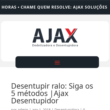
RAS • CHAME QUEM RESOLVE: AJAX SOLUÇÕES
D
Desentupir ralo: Siga os
5 métodos |Ajax
Desentupidor
por
admin
|
ago 1, 2018
|
Desentupidora
|
0