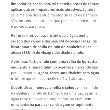
limpador de canos natural e caseiro antes de tentar
aplicar outros limpadores mais abrasivos.
Lembre-
se, a maioria dos entupimentos de ralos de banheiro
são por conta de cabelos, que podem ser amaciados
e puxados para fora.
Por esse motivo, espere até que a água tenha
secado dos canos e d
espeje 3/4 de xícara (292g) de
bicarbonato de sódio no ralo do banheiro e
1/2
xícara (118ml) de vinagre destilado no ralo.
Após isso, feche o ralo com uma rolha de borracha
enquanto a reação química
acontece, deixando
agir
por 30 minutos.
Agora, ferva uma chaleira com água
e
utilize aproximadamente de 2 a 4 xícaras.
Depois disso, remova a rolha e coloque
o conteúdo
da chaleira no ralo do banheiro de uma vez, assim a
água deve remover o entupimento. Ao final , u
se
uma lanterna para ver se há algum entupimento