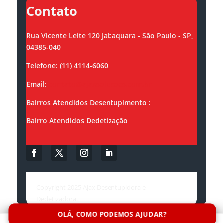
Contato
Rua Vicente Leite 120 Jabaquara - São Paulo - SP,
04385-040
Telefone: (11) 4114-6060
Email:
contato@ajaxsolucoes.com.br
Bairros Atendidos Desentupimento :
Bairro Atendidos Dedetização
Copyright 2025 Ajax Desentupidora e
Dedetizadora.
OLÁ, COMO PODEMOS AJUDAR?