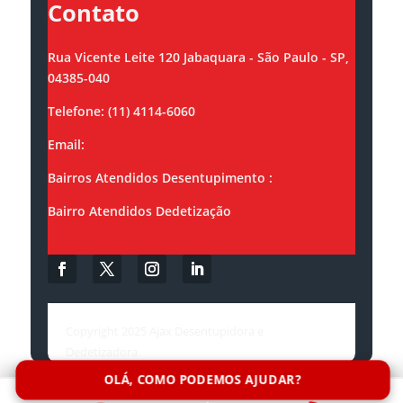
Contato
Rua Vicente Leite 120 Jabaquara - São Paulo - SP,
04385-040
Telefone: (11) 4114-6060
Email:
contato@ajaxsolucoes.com.br
Bairros Atendidos Desentupimento :
Bairro Atendidos Dedetização
Copyright 2025 Ajax Desentupidora e
Dedetizadora.
OLÁ, COMO PODEMOS AJUDAR?