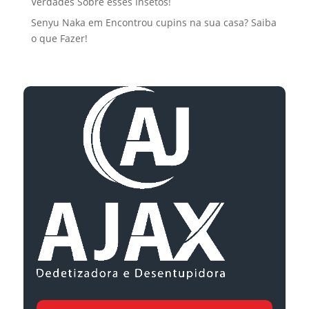
Verdades Sobre esses Insetos!
Senyu Naka
em
Encontrou cupins na sua casa? Saiba
o que Fazer!