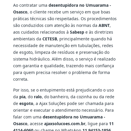
Ao contratar uma
desentupidora no Umuarama -
Osasco
, o cliente recebe um serviço em que boas
práticas técnicas são respeitadas. Os procedimentos
são conduzidos com atenção às normas da
ABNT
,
aos cuidados relacionados à
Sabesp
e às diretrizes
ambientais da
CETESB
, principalmente quando há
necessidade de manutenção em tubulações, redes
de esgoto, limpeza de resíduos e preservação do
sistema hidráulico. Além disso, o serviço é realizado
com garantia e qualidade, trazendo mais confiança
para quem precisa resolver o problema de forma
correta.
Por isso, se o entupimento está prejudicando o uso
da
pia
, do
ralo
, do banheiro, da cozinha ou da rede
de
esgoto
, a Ajax Soluções pode ser chamada para
orientar e executar o atendimento necessário. Para
falar com uma
desentupidora no Umuarama -
Osasco
, acesse
ajaxsolucoes.com.br
, ligue para
11
4114-6060
ou chame no WhatsApp
11 94153-1856
.