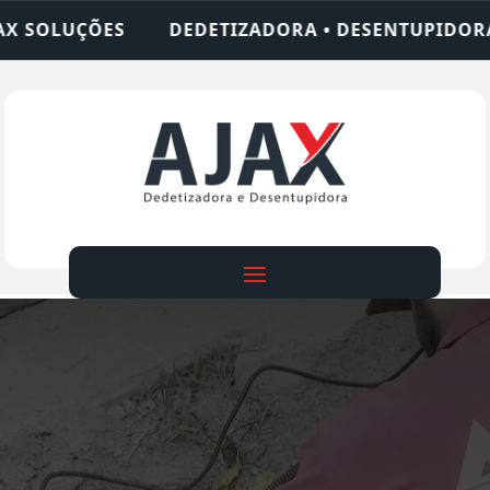
IZADORA • DESENTUPIDORA • LIMPEZA DE FOSSA •