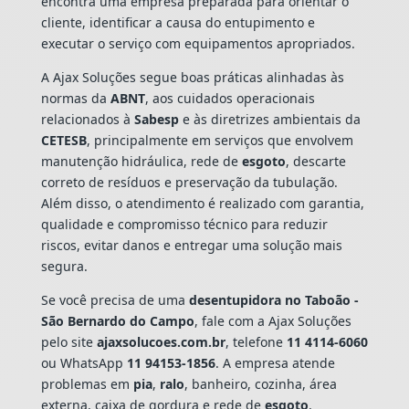
encontra uma empresa preparada para orientar o
cliente, identificar a causa do entupimento e
executar o serviço com equipamentos apropriados.
A Ajax Soluções segue boas práticas alinhadas às
normas da
ABNT
, aos cuidados operacionais
relacionados à
Sabesp
e às diretrizes ambientais da
CETESB
, principalmente em serviços que envolvem
manutenção hidráulica, rede de
esgoto
, descarte
correto de resíduos e preservação da tubulação.
Além disso, o atendimento é realizado com garantia,
qualidade e compromisso técnico para reduzir
riscos, evitar danos e entregar uma solução mais
segura.
Se você precisa de uma
desentupidora no Taboão -
São Bernardo do Campo
, fale com a Ajax Soluções
pelo site
ajaxsolucoes.com.br
, telefone
11 4114-6060
ou WhatsApp
11 94153-1856
. A empresa atende
problemas em
pia
,
ralo
, banheiro, cozinha, área
externa, caixa de gordura e rede de
esgoto
,