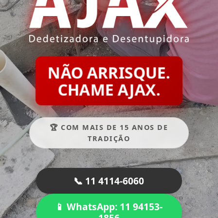
NÃO ARRISQUE.
CHAME AJAX.
🏆 COM MAIS DE 15 ANOS DE
TRADIÇÃO
📞 11 4114-6060
📱 WhatsApp: 11 94153-
1856