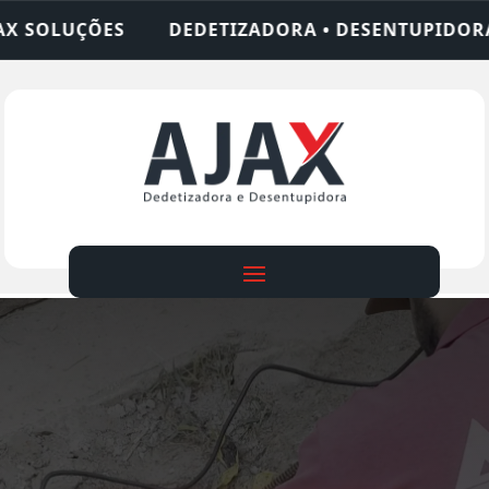
ORA • DESENTUPIDORA • LIMPEZA DE FOSSA • 24 