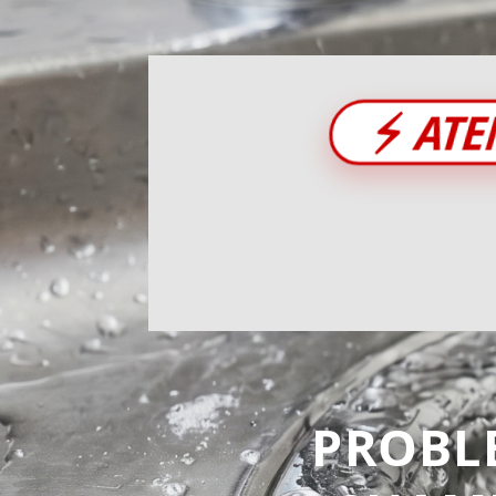
⚡
ATE
PROBL