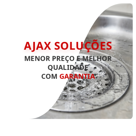
AJAX SOLUÇÕES
MENOR PREÇO E MELHOR
QUALIDADE
COM
GARANTIA