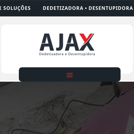
ZADORA • DESENTUPIDORA • LIMPEZA DE FOSSA • 