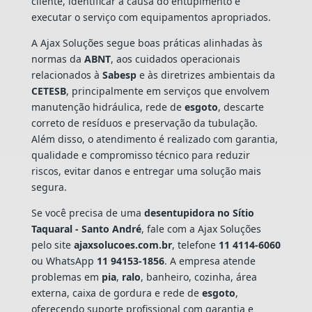
cliente, identificar a causa do entupimento e
executar o serviço com equipamentos apropriados.
A Ajax Soluções segue boas práticas alinhadas às
normas da
ABNT
, aos cuidados operacionais
relacionados à
Sabesp
e às diretrizes ambientais da
CETESB
, principalmente em serviços que envolvem
manutenção hidráulica, rede de
esgoto
, descarte
correto de resíduos e preservação da tubulação.
Além disso, o atendimento é realizado com garantia,
qualidade e compromisso técnico para reduzir
riscos, evitar danos e entregar uma solução mais
segura.
Se você precisa de uma
desentupidora no Sítio
Taquaral - Santo André
, fale com a Ajax Soluções
pelo site
ajaxsolucoes.com.br
, telefone
11 4114-6060
ou WhatsApp
11 94153-1856
. A empresa atende
problemas em
pia
,
ralo
, banheiro, cozinha, área
externa, caixa de gordura e rede de
esgoto
,
oferecendo suporte profissional com garantia e