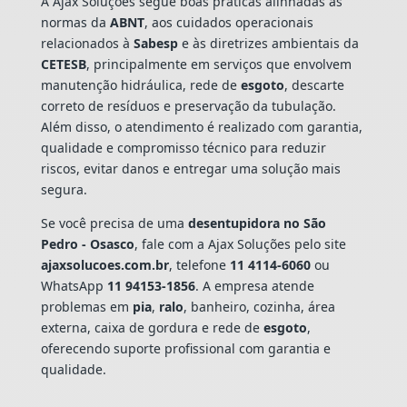
A Ajax Soluções segue boas práticas alinhadas às
normas da
ABNT
, aos cuidados operacionais
relacionados à
Sabesp
e às diretrizes ambientais da
CETESB
, principalmente em serviços que envolvem
manutenção hidráulica, rede de
esgoto
, descarte
correto de resíduos e preservação da tubulação.
Além disso, o atendimento é realizado com garantia,
qualidade e compromisso técnico para reduzir
riscos, evitar danos e entregar uma solução mais
segura.
Se você precisa de uma
desentupidora no São
Pedro - Osasco
, fale com a Ajax Soluções pelo site
ajaxsolucoes.com.br
, telefone
11 4114-6060
ou
WhatsApp
11 94153-1856
. A empresa atende
problemas em
pia
,
ralo
, banheiro, cozinha, área
externa, caixa de gordura e rede de
esgoto
,
oferecendo suporte profissional com garantia e
qualidade.