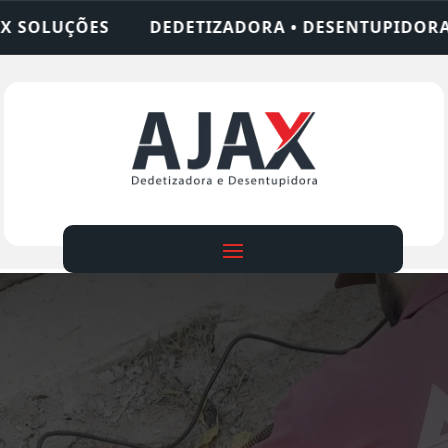
IZADORA • DESENTUPIDORA • LIMPEZA DE FOSSA •