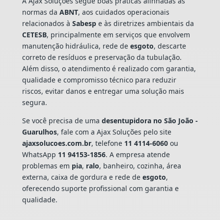
A Ajax Soluções segue boas práticas alinhadas às
normas da
ABNT
, aos cuidados operacionais
relacionados à
Sabesp
e às diretrizes ambientais da
CETESB
, principalmente em serviços que envolvem
manutenção hidráulica, rede de
esgoto
, descarte
correto de resíduos e preservação da tubulação.
Além disso, o atendimento é realizado com garantia,
qualidade e compromisso técnico para reduzir
riscos, evitar danos e entregar uma solução mais
segura.
Se você precisa de uma
desentupidora no São João -
Guarulhos
, fale com a Ajax Soluções pelo site
ajaxsolucoes.com.br
, telefone
11 4114-6060
ou
WhatsApp
11 94153-1856
. A empresa atende
problemas em
pia
,
ralo
, banheiro, cozinha, área
externa, caixa de gordura e rede de
esgoto
,
oferecendo suporte profissional com garantia e
qualidade.