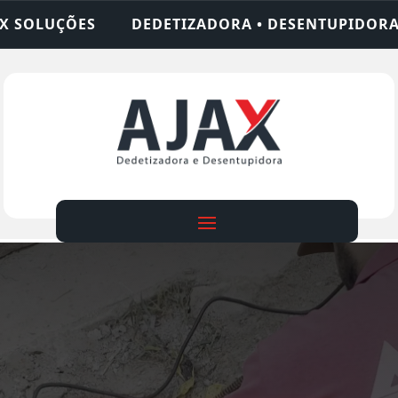
IZADORA • DESENTUPIDORA • LIMPEZA DE FOSSA •