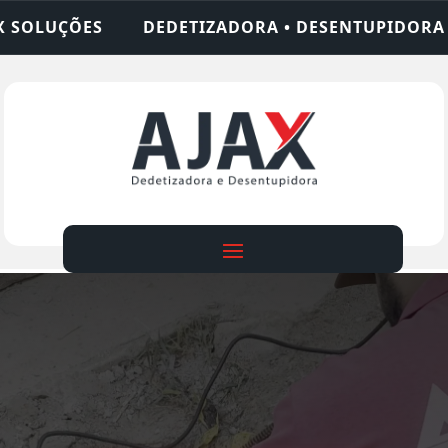
ZADORA • DESENTUPIDORA • LIMPEZA DE FOSSA • 