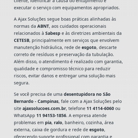
cliente, identificar a causa do entupimento e
executar o serviço com equipamentos apropriados.
A Ajax Soluções segue boas práticas alinhadas às
normas da
ABNT
, aos cuidados operacionais
relacionados à
Sabesp
e às diretrizes ambientais da
CETESB
, principalmente em serviços que envolvem
manutenção hidráulica, rede de
esgoto
, descarte
correto de resíduos e preservação da tubulação.
Além disso, o atendimento é realizado com garantia,
qualidade e compromisso técnico para reduzir
riscos, evitar danos e entregar uma solução mais
segura.
Se você precisa de uma
desentupidora no São
Bernardo - Campinas
, fale com a Ajax Soluções pelo
site
ajaxsolucoes.com.br
, telefone
11 4114-6060
ou
WhatsApp
11 94153-1856
. A empresa atende
problemas em
pia
,
ralo
, banheiro, cozinha, área
externa, caixa de gordura e rede de
esgoto
,
oferecendo suporte profissional com garantia e