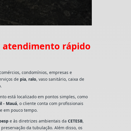
m atendimento rápido
 comércios, condomínios, empresas e
erviços de
pia
,
ralo
, vaso sanitário, caixa de
.
mento está localizado em pontos simples, como
il - Mauá
, o cliente conta com profissionais
lte em pouco tempo.
besp
e às diretrizes ambientais da
CETESB
,
e preservação da tubulação. Além disso, os