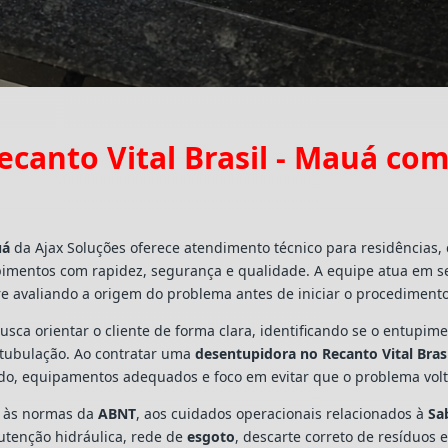
canto Vital Brasil - Mauá co
uá
da Ajax Soluções oferece atendimento técnico para residências,
pimentos com rapidez, segurança e qualidade. A equipe atua em s
e avaliando a origem do problema antes de iniciar o procedimento
busca orientar o cliente de forma clara, identificando se o entupi
a tubulação. Ao contratar uma
desentupidora no Recanto Vital Bras
ado, equipamentos adequados e foco em evitar que o problema vo
s às normas da
ABNT
, aos cuidados operacionais relacionados à
Sa
utenção hidráulica, rede de
esgoto
, descarte correto de resíduos 