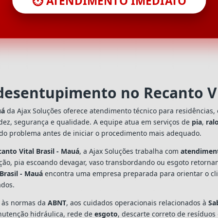
⏱️ ATENDIMENTO IMEDIATO
desentupimento no Recanto Vi
uá
da Ajax Soluções oferece atendimento técnico para residências,
dez, segurança e qualidade. A equipe atua em serviços de
pia
,
ral
 do problema antes de iniciar o procedimento mais adequado.
nto Vital Brasil - Mauá
, a Ajax Soluções trabalha com
atendimen
ação, pia escoando devagar, vaso transbordando ou esgoto retorn
Brasil - Mauá
encontra uma empresa preparada para orientar o clie
ados.
s às normas da
ABNT
, aos cuidados operacionais relacionados à
Sa
utenção hidráulica, rede de
esgoto
, descarte correto de resíduos