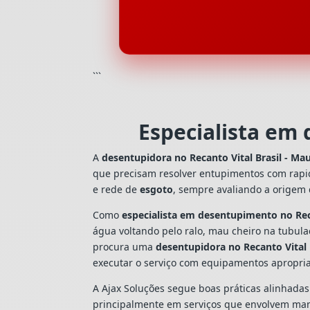
```
Especialista em 
A
desentupidora no Recanto Vital Brasil - Ma
que precisam resolver entupimentos com rapi
e rede de
esgoto
, sempre avaliando a origem
Como
especialista em desentupimento no Reca
água voltando pelo ralo, mau cheiro na tubul
procura uma
desentupidora no Recanto Vital 
executar o serviço com equipamentos apropri
A Ajax Soluções segue boas práticas alinhada
principalmente em serviços que envolvem man