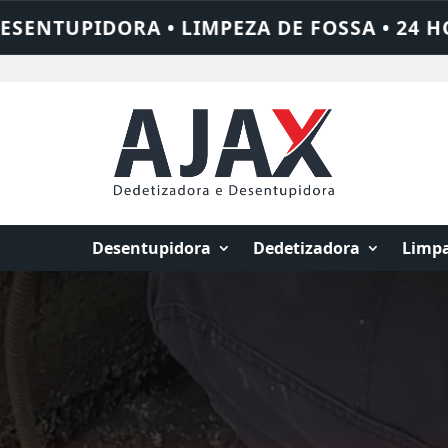
 • 24 HORAS • CHAME QUEM RESOLVE: AJA
Desentupidora
Dedetizadora
Limpa