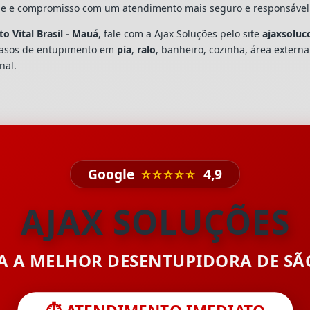
dade e compromisso com um atendimento mais seguro e responsável
o Vital Brasil - Mauá
, fale com a Ajax Soluções pelo site
ajaxsoluc
casos de entupimento em
pia
,
ralo
, banheiro, cozinha, área extern
nal.
Google
⭐⭐⭐⭐⭐
4,9
AJAX SOLUÇÕES
TA A MELHOR DESENTUPIDORA DE S