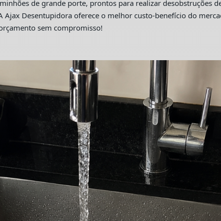
hões de grande porte, prontos para realizar desobstruções de 
A Ajax Desentupidora oferece o melhor custo-benefício do merc
m orçamento sem compromisso!