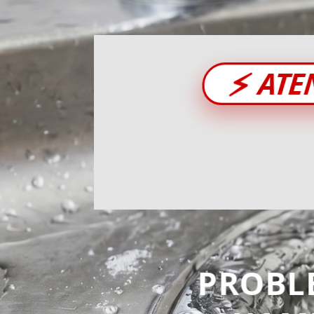
⚡
ATE
PROBL