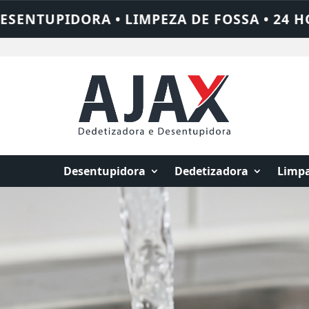
24 HORAS • CHAME QUEM RESOLVE: AJAX S
Desentupidora
Dedetizadora
Limpa