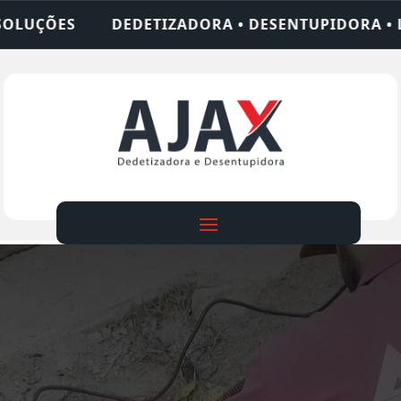
DORA • DESENTUPIDORA • LIMPEZA DE FOSSA • 24