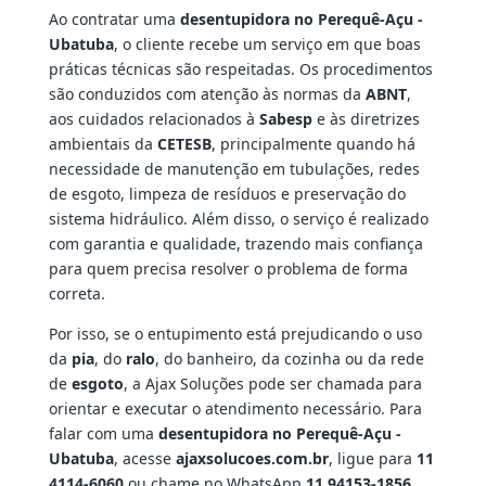
Ao contratar uma
desentupidora no Perequê-Açu -
Ubatuba
, o cliente recebe um serviço em que boas
práticas técnicas são respeitadas. Os procedimentos
são conduzidos com atenção às normas da
ABNT
,
aos cuidados relacionados à
Sabesp
e às diretrizes
ambientais da
CETESB
, principalmente quando há
necessidade de manutenção em tubulações, redes
de esgoto, limpeza de resíduos e preservação do
sistema hidráulico. Além disso, o serviço é realizado
com garantia e qualidade, trazendo mais confiança
para quem precisa resolver o problema de forma
correta.
Por isso, se o entupimento está prejudicando o uso
da
pia
, do
ralo
, do banheiro, da cozinha ou da rede
de
esgoto
, a Ajax Soluções pode ser chamada para
orientar e executar o atendimento necessário. Para
falar com uma
desentupidora no Perequê-Açu -
Ubatuba
, acesse
ajaxsolucoes.com.br
, ligue para
11
4114-6060
ou chame no WhatsApp
11 94153-1856
.