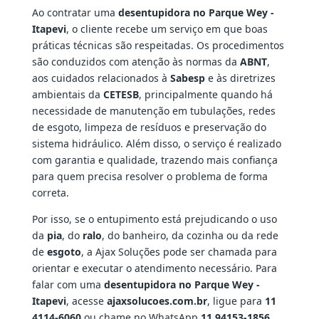
Ao contratar uma
desentupidora no Parque Wey -
Itapevi
, o cliente recebe um serviço em que boas
práticas técnicas são respeitadas. Os procedimentos
são conduzidos com atenção às normas da
ABNT
,
aos cuidados relacionados à
Sabesp
e às diretrizes
ambientais da
CETESB
, principalmente quando há
necessidade de manutenção em tubulações, redes
de esgoto, limpeza de resíduos e preservação do
sistema hidráulico. Além disso, o serviço é realizado
com garantia e qualidade, trazendo mais confiança
para quem precisa resolver o problema de forma
correta.
Por isso, se o entupimento está prejudicando o uso
da
pia
, do
ralo
, do banheiro, da cozinha ou da rede
de
esgoto
, a Ajax Soluções pode ser chamada para
orientar e executar o atendimento necessário. Para
falar com uma
desentupidora no Parque Wey -
Itapevi
, acesse
ajaxsolucoes.com.br
, ligue para
11
4114-6060
ou chame no WhatsApp
11 94153-1856
.