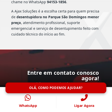
chame no WhatsApp
94153-1856
.
A Ajax Soluções é a escolha certa para quem precisa
de
desentupidora no Parque São Domingos menor
preço
, atendimento profissional, suporte
emergencial e serviço de desentupimento feito com
cuidado técnico do início ao fim.
Entre em contato conosco
agora!
Fale conosco via Whatsapp, e garanta
OLÁ, COMO PODEMOS AJUDAR?
agilidade no atendimento
Falar Agora
WhatsApp
Ligar Agora