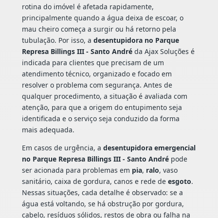
rotina do imóvel é afetada rapidamente,
principalmente quando a água deixa de escoar, o
mau cheiro começa a surgir ou há retorno pela
tubulação. Por isso, a
desentupidora no Parque
Represa Billings III - Santo André
da Ajax Soluções é
indicada para clientes que precisam de um
atendimento técnico, organizado e focado em
resolver o problema com segurança. Antes de
qualquer procedimento, a situação é avaliada com
atenção, para que a origem do entupimento seja
identificada e o serviço seja conduzido da forma
mais adequada.
Em casos de urgência, a
desentupidora emergencial
no Parque Represa Billings III - Santo André
pode
ser acionada para problemas em
pia
,
ralo
, vaso
sanitário, caixa de gordura, canos e rede de
esgoto
.
Nessas situações, cada detalhe é observado: se a
água está voltando, se há obstrução por gordura,
cabelo, resíduos sólidos, restos de obra ou falha na