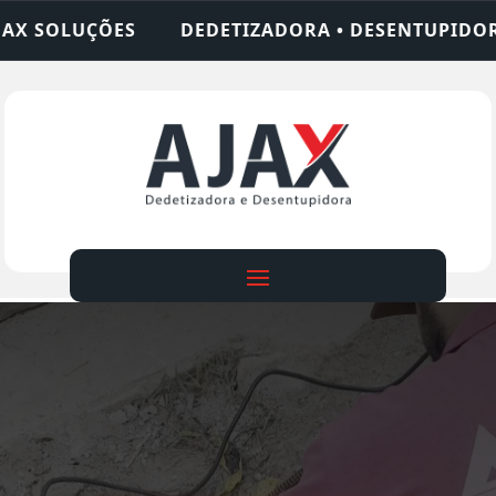
IZADORA • DESENTUPIDORA • LIMPEZA DE FOSSA •