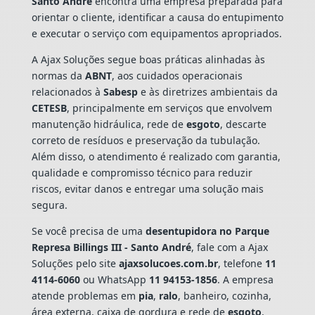
Santo André
encontra uma empresa preparada para
orientar o cliente, identificar a causa do entupimento
e executar o serviço com equipamentos apropriados.
A Ajax Soluções segue boas práticas alinhadas às
normas da
ABNT
, aos cuidados operacionais
relacionados à
Sabesp
e às diretrizes ambientais da
CETESB
, principalmente em serviços que envolvem
manutenção hidráulica, rede de
esgoto
, descarte
correto de resíduos e preservação da tubulação.
Além disso, o atendimento é realizado com garantia,
qualidade e compromisso técnico para reduzir
riscos, evitar danos e entregar uma solução mais
segura.
Se você precisa de uma
desentupidora no Parque
Represa Billings III - Santo André
, fale com a Ajax
Soluções pelo site
ajaxsolucoes.com.br
, telefone
11
4114-6060
ou WhatsApp
11 94153-1856
. A empresa
atende problemas em
pia
,
ralo
, banheiro, cozinha,
área externa, caixa de gordura e rede de
esgoto
,