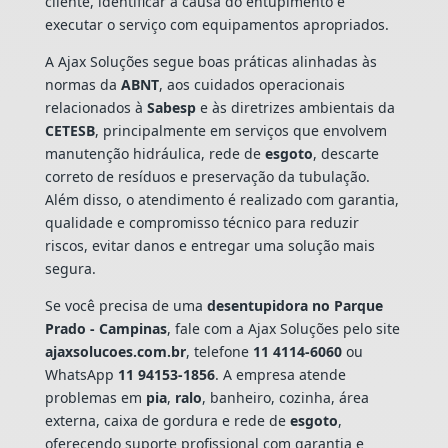
cliente, identificar a causa do entupimento e
executar o serviço com equipamentos apropriados.
A Ajax Soluções segue boas práticas alinhadas às
normas da
ABNT
, aos cuidados operacionais
relacionados à
Sabesp
e às diretrizes ambientais da
CETESB
, principalmente em serviços que envolvem
manutenção hidráulica, rede de
esgoto
, descarte
correto de resíduos e preservação da tubulação.
Além disso, o atendimento é realizado com garantia,
qualidade e compromisso técnico para reduzir
riscos, evitar danos e entregar uma solução mais
segura.
Se você precisa de uma
desentupidora no Parque
Prado - Campinas
, fale com a Ajax Soluções pelo site
ajaxsolucoes.com.br
, telefone
11 4114-6060
ou
WhatsApp
11 94153-1856
. A empresa atende
problemas em
pia
,
ralo
, banheiro, cozinha, área
externa, caixa de gordura e rede de
esgoto
,
oferecendo suporte profissional com garantia e