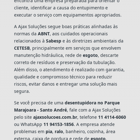
encontra uma empresa preparada para orientar o
cliente, identificar a causa do entupimento e
executar o serviço com equipamentos apropriados.
A Ajax Soluções segue boas práticas alinhadas às
normas da
ABNT
, aos cuidados operacionais
relacionados à
Sabesp
e às diretrizes ambientais da
CETESB
, principalmente em serviços que envolvem
manutenção hidráulica, rede de
esgoto
, descarte
correto de resíduos e preservação da tubulação.
Além disso, o atendimento é realizado com garantia,
qualidade e compromisso técnico para reduzir
riscos, evitar danos e entregar uma solução mais
segura.
Se você precisa de uma
desentupidora no Parque
Marajoara - Santo André
, fale com a Ajax Soluções
pelo site
ajaxsolucoes.com.br
, telefone
11 4114-6060
ou WhatsApp
11 94153-1856
. A empresa atende
problemas em
pia
,
ralo
, banheiro, cozinha, área
externa, caixa de gordura e rede de
esgoto
,