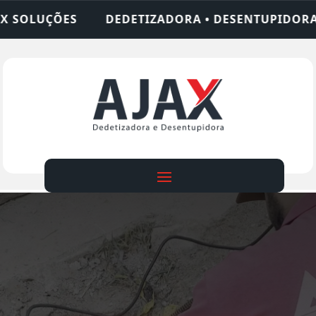
IZADORA • DESENTUPIDORA • LIMPEZA DE FOSSA •