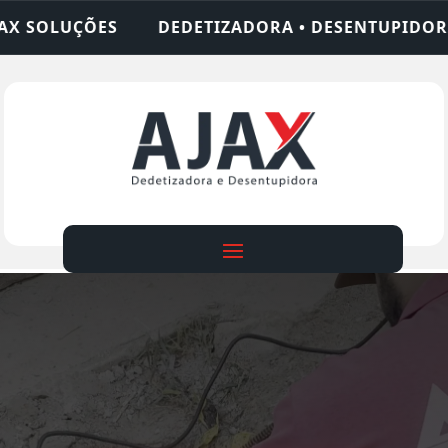
IZADORA • DESENTUPIDORA • LIMPEZA DE FOSSA •