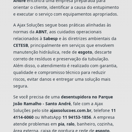
André
encontra uma empresa preparada para
orientar o cliente, identificar a causa do entupimento
e executar o serviço com equipamentos apropriados.
A Ajax Soluções segue boas práticas alinhadas às
normas da
ABNT
, aos cuidados operacionais
relacionados à
Sabesp
e às diretrizes ambientais da
CETESB
, principalmente em serviços que envolvem
manutenção hidráulica, rede de
esgoto
, descarte
correto de resíduos e preservação da tubulação.
Além disso, o atendimento é realizado com garantia,
qualidade e compromisso técnico para reduzir
riscos, evitar danos e entregar uma solução mais
segura.
Se você precisa de uma
desentupidora no Parque
João Ramalho - Santo André
, fale com a Ajax
Soluções pelo site
ajaxsolucoes.com.br
, telefone
11
4114-6060
ou WhatsApp
11 94153-1856
. A empresa
atende problemas em
pia
,
ralo
, banheiro, cozinha,
área externa, caixa de gordura e rede de
esgoto
,