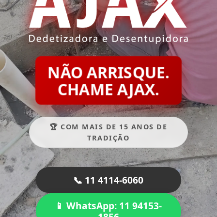
NÃO ARRISQUE.
CHAME AJAX.
🏆 COM MAIS DE 15 ANOS DE
TRADIÇÃO
📞 11 4114-6060
📱 WhatsApp: 11 94153-
1856