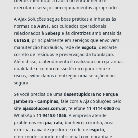
cliente, identificar a causa do entupimento e
executar o serviço com equipamentos apropriados.
A Ajax Soluções segue boas práticas alinhadas às
normas da
ABNT
, aos cuidados operacionais
relacionados à
Sabesp
e às diretrizes ambientais da
CETESB
, principalmente em serviços que envolvem
manutenção hidráulica, rede de
esgoto
, descarte
correto de resíduos e preservação da tubulação.
Além disso, o atendimento é realizado com garantia,
qualidade e compromisso técnico para reduzir
riscos, evitar danos e entregar uma solução mais
segura.
Se você precisa de uma
desentupidora no Parque
Jambeiro - Campinas
, fale com a Ajax Soluções pelo
site
ajaxsolucoes.com.br
, telefone
11 4114-6060
ou
WhatsApp
11 94153-1856
. A empresa atende
problemas em
pia
,
ralo
, banheiro, cozinha, área
externa, caixa de gordura e rede de
esgoto
,
oferecendo suporte profissional com garantia e