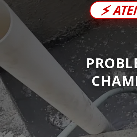
⚡
ATE
PROBL
CHAM