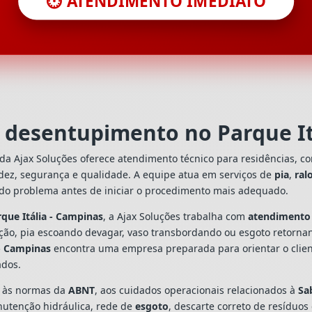
⏱️ ATENDIMENTO IMEDIATO
m desentupimento no Parque It
da Ajax Soluções oferece atendimento técnico para residências, c
dez, segurança e qualidade. A equipe atua em serviços de
pia
,
ral
 do problema antes de iniciar o procedimento mais adequado.
que Itália - Campinas
, a Ajax Soluções trabalha com
atendimento
ação, pia escoando devagar, vaso transbordando ou esgoto retorn
 - Campinas
encontra uma empresa preparada para orientar o client
ados.
s às normas da
ABNT
, aos cuidados operacionais relacionados à
Sa
utenção hidráulica, rede de
esgoto
, descarte correto de resíduos