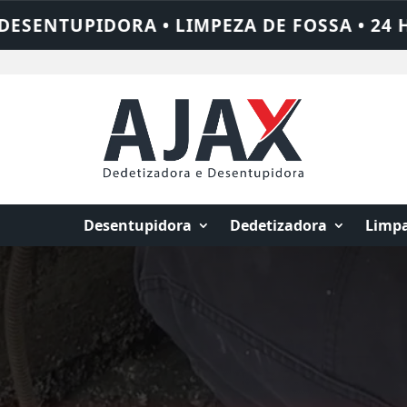
SSA • 24 HORAS • CHAME QUEM RESOLVE: A
Desentupidora
Dedetizadora
Limpa