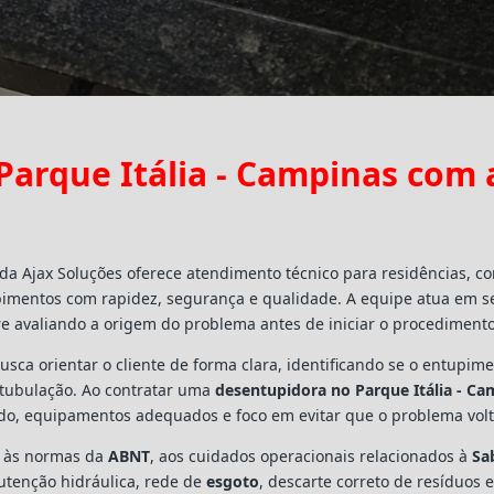
arque Itália - Campinas com
da Ajax Soluções oferece atendimento técnico para residências, c
pimentos com rapidez, segurança e qualidade. A equipe atua em s
e avaliando a origem do problema antes de iniciar o procedimento
busca orientar o cliente de forma clara, identificando se o entupi
a tubulação. Ao contratar uma
desentupidora no Parque Itália - C
ado, equipamentos adequados e foco em evitar que o problema vo
s às normas da
ABNT
, aos cuidados operacionais relacionados à
Sa
utenção hidráulica, rede de
esgoto
, descarte correto de resíduos 