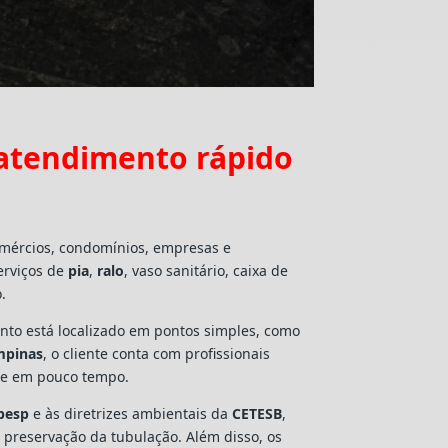
 atendimento rápido
omércios, condomínios, empresas e
erviços de
pia
,
ralo
, vaso sanitário, caixa de
.
mento está localizado em pontos simples, como
ampinas
, o cliente conta com profissionais
lte em pouco tempo.
besp
e às diretrizes ambientais da
CETESB
,
e preservação da tubulação. Além disso, os