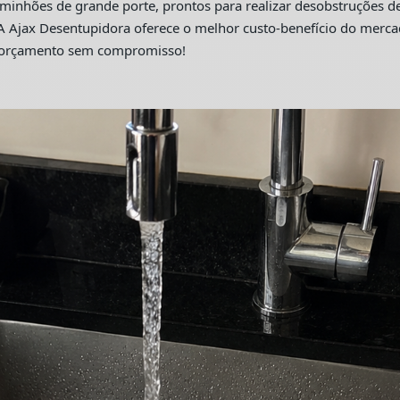
hões de grande porte, prontos para realizar desobstruções de 
A Ajax Desentupidora oferece o melhor custo-benefício do merc
m orçamento sem compromisso!