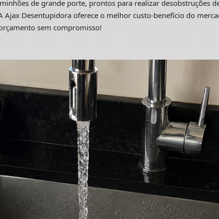
hões de grande porte, prontos para realizar desobstruções de 
A Ajax Desentupidora oferece o melhor custo-benefício do merc
m orçamento sem compromisso!