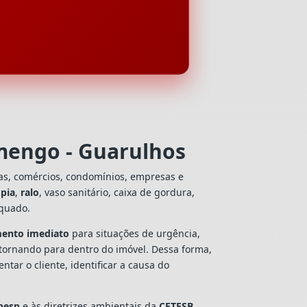
mengo - Guarulhos
ias, comércios, condomínios, empresas e
e
pia
,
ralo
, vaso sanitário, caixa de gordura,
equado.
mento imediato
para situações de urgência,
tornando para dentro do imóvel. Dessa forma,
ar o cliente, identificar a causa do
besp
e às diretrizes ambientais da
CETESB
,