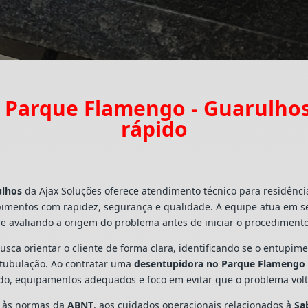
 Parque Flamengo - Guarulho
rápido
ulhos
da Ajax Soluções oferece atendimento técnico para residênc
pimentos com rapidez, segurança e qualidade. A equipe atua em s
e avaliando a origem do problema antes de iniciar o procedimento
busca orientar o cliente de forma clara, identificando se o entupi
a tubulação. Ao contratar uma
desentupidora no Parque Flamengo 
ado, equipamentos adequados e foco em evitar que o problema vo
s às normas da
ABNT
, aos cuidados operacionais relacionados à
Sa