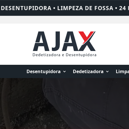
SA • 24 HORAS • CHAME QUEM RESOLVE: AJ
Desentupidora
Dedetizadora
Limpa