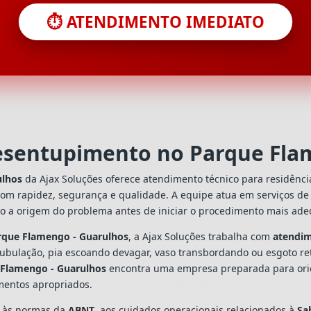
⏱️ ATENDIMENTO IMEDIATO
desentupimento no Parque Fla
ulhos
da Ajax Soluções oferece atendimento técnico para residênc
com rapidez, segurança e qualidade. A equipe atua em serviços d
do a origem do problema antes de iniciar o procedimento mais ad
rque Flamengo - Guarulhos
, a Ajax Soluções trabalha com
atendi
tubulação, pia escoando devagar, vaso transbordando ou esgoto re
 Flamengo - Guarulhos
encontra uma empresa preparada para orient
mentos apropriados.
s às normas da
ABNT
, aos cuidados operacionais relacionados à
Sa