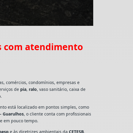
s com atendimento
ias, comércios, condomínios, empresas e
erviços de
pia
,
ralo
, vaso sanitário, caixa de
.
mento está localizado em pontos simples, como
- Guarulhos
, o cliente conta com profissionais
lte em pouco tempo.
besp
e às diretrizes ambientais da
CETESB
,