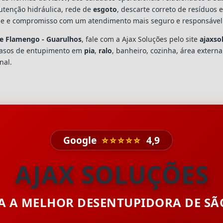
utenção hidráulica, rede de
esgoto
, descarte correto de resíduos 
dade e compromisso com um atendimento mais seguro e responsável
e Flamengo - Guarulhos
, fale com a Ajax Soluções pelo site
ajaxso
casos de entupimento em
pia
,
ralo
, banheiro, cozinha, área extern
nal.
Google
⭐⭐⭐⭐⭐
4,9
AJAX SOLUÇÕES
TA A MELHOR DESENTUPIDORA DE S