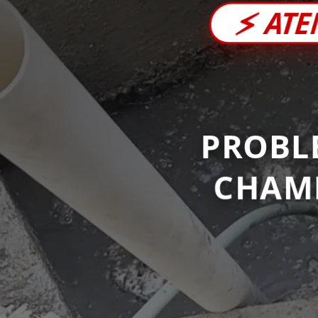
⚡
ATE
PROBL
CHAM