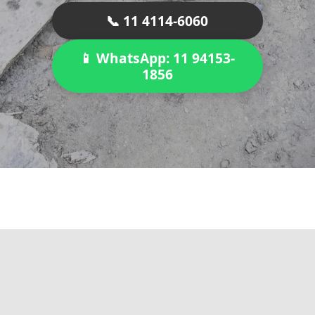
📞 11 4114-6060
📱 WhatsApp: 11 94153-
1856