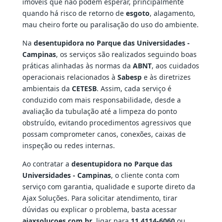
imóveis que não podem esperar, principalmente
quando há risco de retorno de
esgoto
, alagamento,
mau cheiro forte ou paralisação do uso do ambiente.
Na
desentupidora no Parque das Universidades -
Campinas
, os serviços são realizados seguindo boas
práticas alinhadas às normas da
ABNT
, aos cuidados
operacionais relacionados à
Sabesp
e às diretrizes
ambientais da
CETESB
. Assim, cada serviço é
conduzido com mais responsabilidade, desde a
avaliação da tubulação até a limpeza do ponto
obstruído, evitando procedimentos agressivos que
possam comprometer canos, conexões, caixas de
inspeção ou redes internas.
Ao contratar a
desentupidora no Parque das
Universidades - Campinas
, o cliente conta com
serviço com garantia, qualidade e suporte direto da
Ajax Soluções. Para solicitar atendimento, tirar
dúvidas ou explicar o problema, basta acessar
ajaxsolucoes.com.br
, ligar para
11 4114-6060
ou