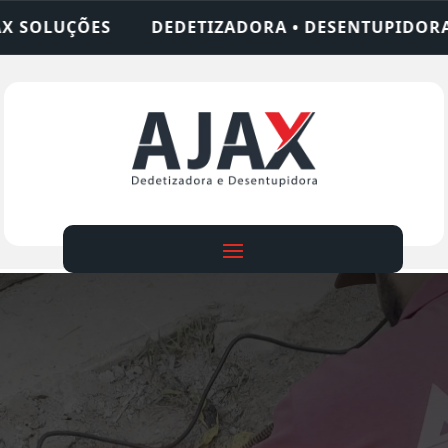
IZADORA • DESENTUPIDORA • LIMPEZA DE FOSSA •